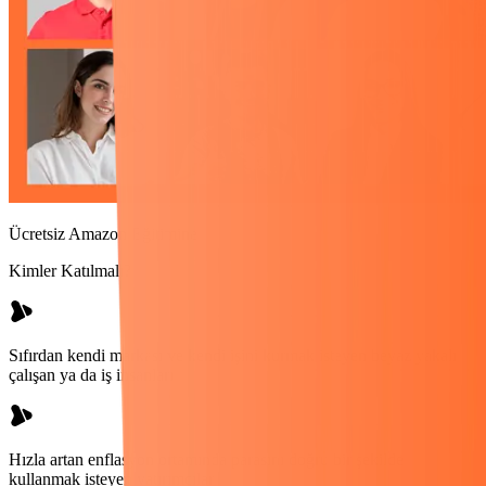
Ücretsiz Amazon Eğitimine
Kimler Katılmalı?
Sıfırdan kendi markası ve kendi işini kurmak isteyen beyaz yakalı
çalışan ya da iş insanları
Hızla artan enflasyon ortamında parasını doğru bir şekilde
kullanmak isteyen yatırımcılar