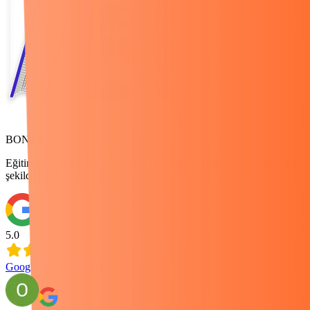
BONUS
Eğitime katıldığında "Amazon Yol Haritası" kitapçığını ücretsiz bir
şekilde mailine göndereceğiz.
5.0
Google Yorumlarımızı Gör