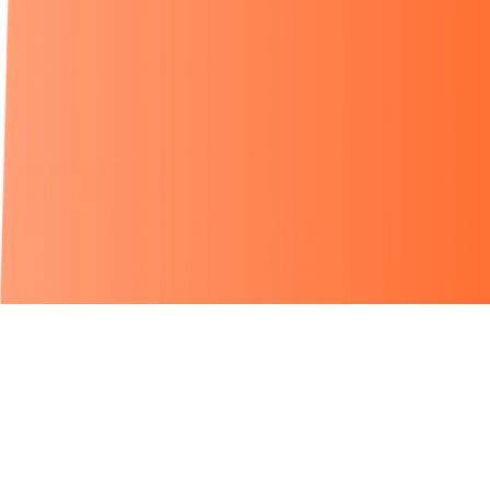
Rexven
Hakkımızda
Üretici Ol
Mağazanı Bağla
İletişim
+90 312 963 1963
info@rexven.com
© 2025 Copyright Rexven, Tüm Hakları Saklıdır.
Aydınlatma Metni
Gizlilik Politikası
Kullanım Koşulları