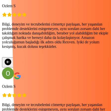
Ozlem S
P
Bilgi, deneyim ve tecrubelerini cömertçe paylaşan, her yaşanılan
E
problemde desteklerini esirgemeyen, aynı soruları zorsam dahi her
k
takıldığım noktada danışabildiğim, beraber yol alabildiğim bir ekiple
e
çalışmak harika ve herseyi daha da kolaylaştırıyor. Amazon
yolculuğumun başladığı ilk adres oldu Rexven. Iyiki de yolum
kesişmiş, kucak dolusu teşekkürler.
Ozlem S
P
Bilgi, deneyim ve tecrubelerini cömertçe paylaşan, her yaşanılan
E
problemde desteklerini esirgemeyen, aynı soruları zorsam dahi her
k