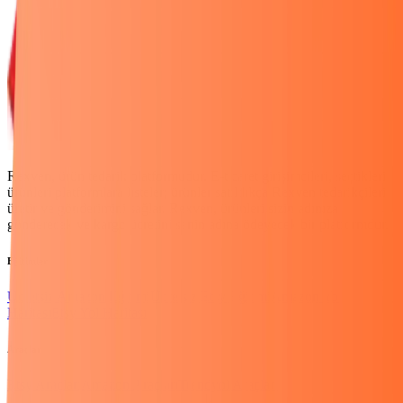
Rexven, ürün tedarik platformudur. E-ticaret girişimcileri, seçtikleri
ürünleri platformlara listeler; ürünler satıldıkça Rexven tedarikçileri
üretir ve gönderimini sağlar. Rexven, ürünleri sizin adınıza
gönderecek ve kargo ücretini senin adına ödeyecek bir platformdur.
Eğitimler
Ücretsiz Amazon Eğitimi
Ücretsiz Etsy Eğitimi
Amazon Yol
Haritası
Etsy Yol Haritası
Araçlar
Etsy Araçları
Amazon Araçları
Trendyol Araçları