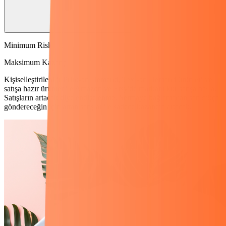
Minimum Risk
Maksimum Kazanç
Kişiselleştirilebilir Print-on Demand, Text-on Demand ürünleri ve
satışa hazır ürünler ile Amazon ve Etsy'de markanı kur satışa başla.
Satışların artacak diye endişelenme. Sermaye bağlamadan satıldıkça
göndereceğin için artan satışlar ile sadece kazancın artacak.