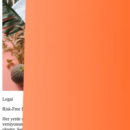
Legal
Risk-Free Dropshipping
Her yerde duyduğun stoksuz e-ticareti en güvenilir ve sürdürülebilir
versiyonunu kurduk. Tedarikçilerle ortak olarak hızlıca mağazanı
oluştur. Sen sadece mağazanı yönet, üretim ve kargoyu Rexven