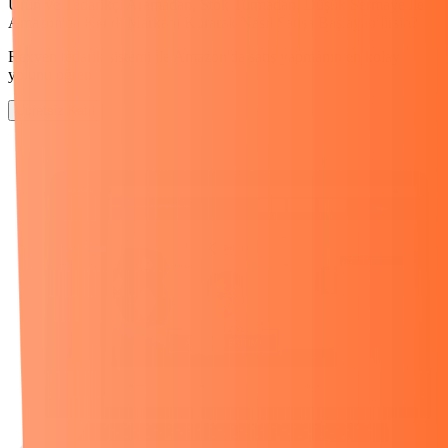
Ürün ve Tedarikçi Aramadan, Stok Tutmadan,
Düşük Sermaye
ile
Amazon'da Kendi Markanı Kurarak
Nasıl Satışa Başlayabilirsin?
Rexven tedarik sistemi ile Amazon'da satış yapmanın en kolay
yolunu öğren
Ücretsiz Katıl