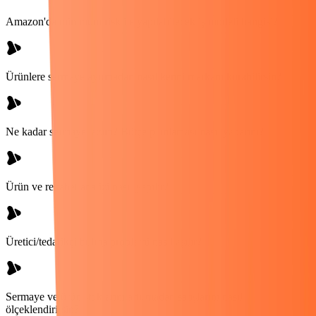
Amazon'da minimum risk ile yapılabilecek iş modeli hangisi?
Ürünlere sermaye ayırmadan nasıl kendi markanı kurabilirsin?
Ne kadar sermaye lazım? Bütçe planlaması nasıl yaparım?
Ürün ve rekabet analizi nasıl yapılır?
Üretici/tedarikçi bulma problemi nasıl aşılır?
Sermaye ve ürün stoklarını artırmadan satışlarını nasıl
ölçeklendirirsin?