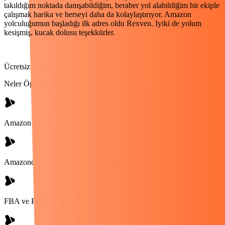
takıldığım noktada danışabildiğim, beraber yol alabildiğim bir ekiple
e
çalışmak harika ve herseyi daha da kolaylaştırıyor. Amazon
yolculuğumun başladığı ilk adres oldu Rexven. Iyiki de yolum
kesişmiş, kucak dolusu teşekkürler.
Ücretsiz Amazon Eğitimi
Neler Öğreneceksin?
Amazon nasıl bir pazar yeri ve nasıl satış yapılır?
Amazonda yapılacak iş modelleri hangileri?
FBA ve FBM satış nedir?