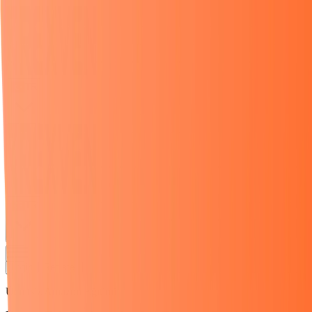
TR
TR
Login
Register
Ücretsiz Amazon Eğitimi