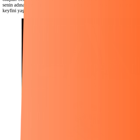
senin adına yönetsin. Bilgisayar başından global bir satıcı olmanın
keyfini yaşa.