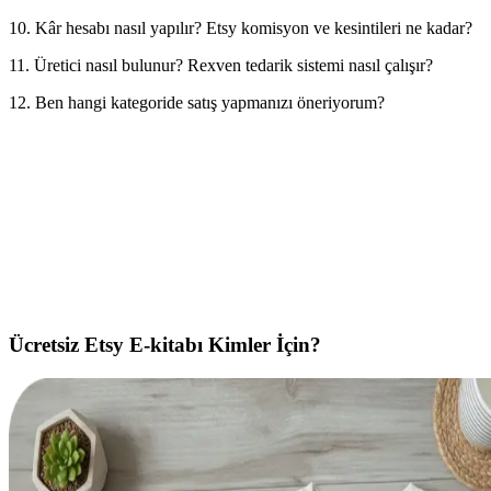
2
10. Kâr hesabı nasıl yapılır? Etsy komisyon ve kesintileri ne kadar?
2
11. Üretici nasıl bulunur? Rexven tedarik sistemi nasıl çalışır?
2
12. Ben hangi kategoride satış yapmanızı öneriyorum?
2
2
2
2
Ücretsiz Etsy E-kitabı Kimler İçin?