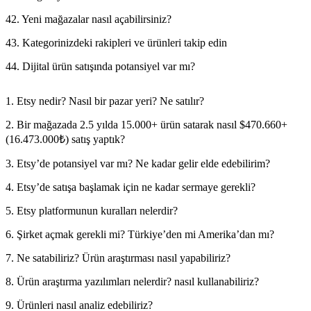
42. Yeni mağazalar nasıl açabilirsiniz?
43. Kategorinizdeki rakipleri ve ürünleri takip edin
44. Dijital ürün satışında potansiyel var mı?
1. Etsy nedir? Nasıl bir pazar yeri? Ne satılır?
1
2. Bir mağazada 2.5 yılda 15.000+ ürün satarak nasıl $470.660+
1
(16.473.000₺) satış yaptık?
1
y
3. Etsy’de potansiyel var mı? Ne kadar gelir elde edebilirim?
1
4. Etsy’de satışa başlamak için ne kadar sermaye gerekli?
1
5. Etsy platformunun kuralları nelerdir?
k
6. Şirket açmak gerekli mi? Türkiye’den mi Amerika’dan mı?
1
7. Ne satabiliriz? Ürün araştırması nasıl yapabiliriz?
1
8. Ürün araştırma yazılımları nelerdir? nasıl kullanabiliriz?
2
9. Ürünleri nasıl analiz edebiliriz?