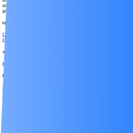
ürünleri platformlara listeler; ürünler satıldıkça Rexven tedarikçileri
üretir ve gönderimini sağlar. Rexven, ürünleri sizin adınıza
gönderecek ve kargo ücretini senin adına ödeyecek bir platformdur.
Eğitimler
Ücretsiz Amazon Eğitimi
Ücretsiz Etsy Eğitimi
Amazon Yol
Haritası
Etsy Yol Haritası
Araçlar
Etsy Araçları
Amazon Araçları
Trendyol Araçları
Rexven
Hakkımızda
Üretici Ol
Mağazanı Bağla
İletişim
+90 312 963 1963
info@rexven.com