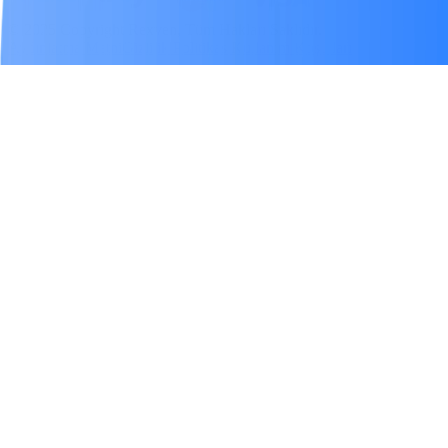
© 2025 Copyright Rexven, Tüm Hakları Saklıdır.
Aydınlatma Metni
Gizlilik Politikası
Kullanım Koşulları