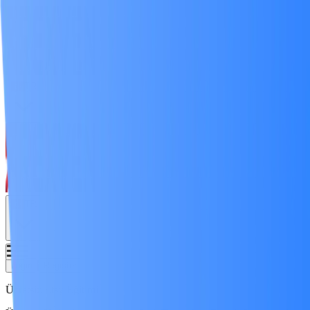
TR
TR
Login
Register
Ücretsiz Etsy Eğitimi