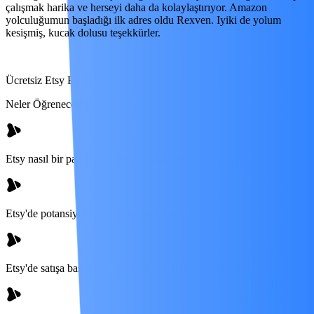
çalışmak harika ve herseyi daha da kolaylaştırıyor. Amazon
yolculuğumun başladığı ilk adres oldu Rexven. Iyiki de yolum
kesişmiş, kucak dolusu teşekkürler.
Ücretsiz Etsy Eğitimi
Neler Öğreneceksin?
Etsy nasıl bir pazar yeri ve nasıl satış yapılır?
Etsy'de potansiyel var mı? Ne kadar gelir elde edebilirim?
Etsy'de satışa başlamak için ne kadar sermaye gerekli?