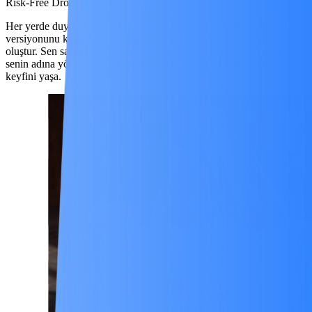
Risk-Free Dropshipping
Her yerde duyduğun stoksuz e-ticareti en güvenilir ve sürdürülebilir
versiyonunu kurduk. Tedarikçilerle ortak olarak hızlıca mağazanı
oluştur. Sen sadece mağazanı yönet, üretim ve kargoyu Rexven
senin adına yönetsin. Bilgisayar başından global bir satıcı olmanın
keyfini yaşa.