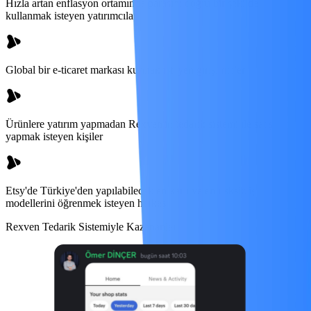
Hızla artan enflasyon ortamında parasını doğru bir şekilde
kullanmak isteyen yatırımcılar
Global bir e-ticaret markası kurmak isteyen girişimciler
Ürünlere yatırım yapmadan Rexven'in tedarik sistemi ile satış
yapmak isteyen kişiler
Etsy'de Türkiye'den yapılabilecek en karlı ve en risksiz iş
modellerini öğrenmek isteyen herkes
Rexven Tedarik Sistemiyle Kazananlar