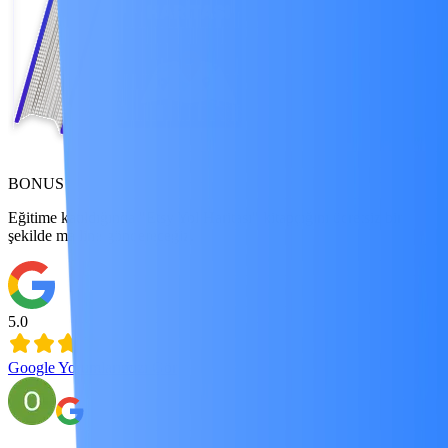
BONUS
Eğitime katıldığında "Etsy Yol Haritası" kitapçığını ücretsiz bir
şekilde mailine göndereceğiz.
5.0
Google Yorumlarımızı Gör