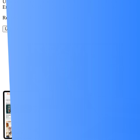
Ürün ve Tedarikçi Aramadan, Stok Tutmadan,
Düşük Sermaye
ile
Etsy'de Kendi Markanı Kurarak
Nasıl Satışa Başlayabilirsin?
Rexven tedarik sistemi ile Etsy'de bir kaç ay içinde satışa başla
Ücretsiz Katıl