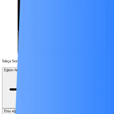
Sıkça Sorulan Sorular
Eğitim Neden Ücretsiz?
Etsy eğitimi nedir?