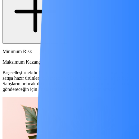
Minimum Risk
Maksimum Kazanç
Kişiselleştirilebilir Print-on Demand, Text-on Demand ürünleri ve
satışa hazır ürünler ile Amazon ve Etsy'de markanı kur satışa başla.
Satışların artacak diye endişelenme. Sermaye bağlamadan satıldıkça
göndereceğin için artan satışlar ile sadece kazancın artacak.