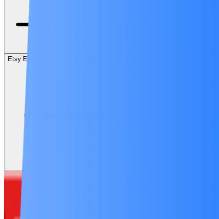
Etsy Eğitimi ile Nasıl Para Kazanılır?