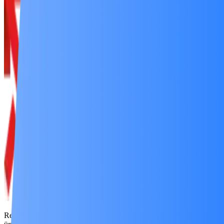
Rexven, ürün tedarik platformudur. E-ticaret girişimcileri, seçtikleri