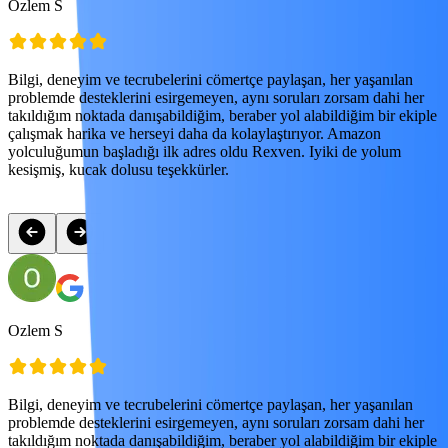
Ozlem S
P
Bilgi, deneyim ve tecrubelerini cömertçe paylaşan, her yaşanılan
E
problemde desteklerini esirgemeyen, aynı soruları zorsam dahi her
k
takıldığım noktada danışabildiğim, beraber yol alabildiğim bir ekiple
e
çalışmak harika ve herseyi daha da kolaylaştırıyor. Amazon
yolculuğumun başladığı ilk adres oldu Rexven. Iyiki de yolum
kesişmiş, kucak dolusu teşekkürler.
Ozlem S
P
Bilgi, deneyim ve tecrubelerini cömertçe paylaşan, her yaşanılan
E
problemde desteklerini esirgemeyen, aynı soruları zorsam dahi her
k
takıldığım noktada danışabildiğim, beraber yol alabildiğim bir ekiple
e